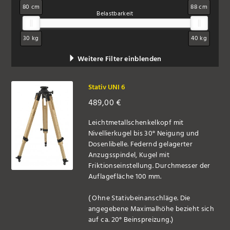
80 cm
88 cm
Belastbarkeit
30 kg
40 kg
Weitere Filter einblenden
Stativ UNI 6
489,00
€
Leichtmetallschenkelkopf mit
Nivellierkugel bis 30° Neigung und
Dosenlibelle. Federnd gelagerter
Anzugsspindel, Kugel mit
Friktionseinstellung. Durchmesser der
Auflagefläche 100 mm.
( Ohne Stativbeinanschläge. Die
angegebene Maximalhöhe bezieht sich
auf ca. 20° Beinspreizung.)