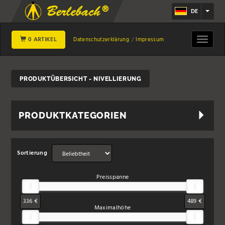
DE
0 ARTIKEL
Toggle
Datenschutzerklärung
Impressum
navigat
PRODUKTÜBERSICHT - NIVELLIERUNG
PRODUKTKATEGORIEN
Sortierung
Preisspanne
336 €
489 €
Maximalhöhe