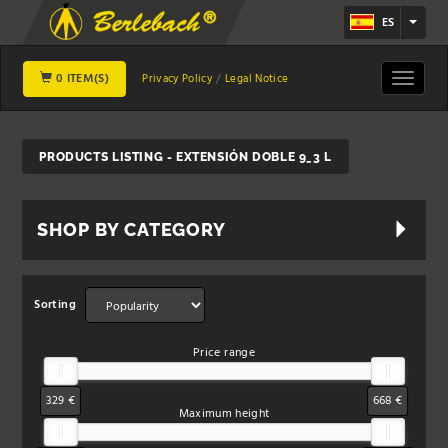
ES
0 ITEM(S)
Toggle
Privacy Policy
Legal Notice
navigat
PRODUCTS LISTING - EXTENSIÓN DOBLE 9_3 L
SHOP BY CATEGORY
Sorting
Price range
329 €
668 €
Maximum height