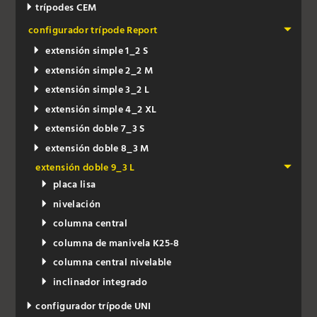
trípodes CEM
configurador trípode Report
extensión simple 1_2 S
extensión simple 2_2 M
extensión simple 3_2 L
extensión simple 4_2 XL
extensión doble 7_3 S
extensión doble 8_3 M
extensión doble 9_3 L
placa lisa
nivelación
columna central
columna de manivela K25-8
columna central nivelable
inclinador integrado
configurador trípode UNI