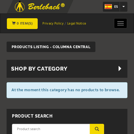
ES
0 ITEM(S)
Toggle
Privacy Policy
Legal Notice
navigat
PRODUCTS LISTING - COLUMNA CENTRAL
SHOP BY CATEGORY
At the moment this category has no products to browse.
PRODUCT SEARCH
SUBMIT