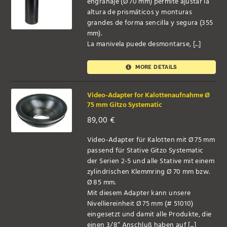
engranaje (Ø 70 mm) permite ajustar la
altura de prismáticos y monturas
grandes de forma sencilla y segura (355
mm).
La manivela puede desmontarse, [...]
MORE DETAILS
Video-Adapter for Kalottenaufnahme Ø
75 mm Gitzo Systematic
89,00
€
Video-Adapter für Kalotten mit Ø 75 mm
passend für Stative Gitzo Systematic
der Serien 2-5 und alle Stative mit einem
zylindrischen Klemmring Ø 70 mm bzw.
Ø 85 mm.
Mit diesem Adapter kann unsere
Nivelliereinheit Ø 75 mm (# 51010)
eingesetzt und damit alle Produkte, die
einen 3/8“ Anschluß haben auf [...]