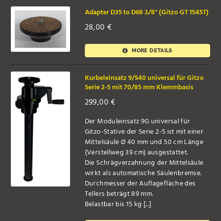
Adapter D35 to D68 3/8" (Gitzo GT 1545T)
28,00
€
MORE DETAILS
Kurbeleinsatz 9/S40 universal für Gitzo
Serie 2-5 mit 70/85 mm Klemmbasis
299,00
€
Der Moduleinsatz 9G universal für
Gitzo-Stative der Serie 2-5 ist mit einer
Mittelsäule Ø 40 mm und 50 cm Länge
(Verstellweg 39 cm) ausgestattet.
Die Schrägverzahnung der Mittelsäule
wirkt als automatische Säulenbremse.
Durchmesser der Auflagefläche des
Tellers beträgt 89 mm.
Belastbar bis 15 kg [...]