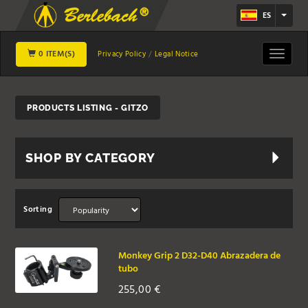
ES
0 ITEM(S)
Toggle
Privacy Policy
Legal Notice
navigat
PRODUCTS LISTING - GITZO
SHOP BY CATEGORY
Sorting
Monkey Grip 2 D32-D40 Abrazadera de
tubo
255,00
€