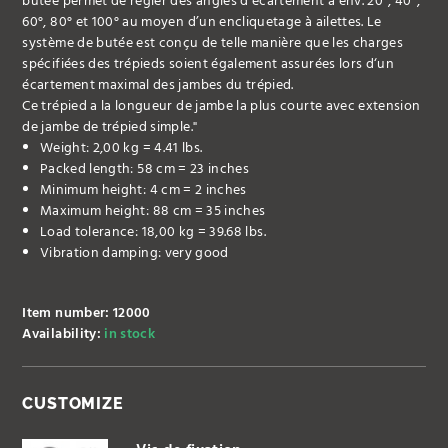
butée permet de régler des angles d’écartement à env. 20°, 40°,
60°, 80° et 100° au moyen d’un encliquetage à ailettes. Le
système de butée est conçu de telle manière que les charges
spécifiées des trépieds soient également assurées lors d‘un
écartement maximal des jambes du trépied.
Ce trépied a la longueur de jambe la plus courte avec extension
de jambe de trépied simple."
Weight: 2,00 kg = 4.41 lbs.
Packed length: 58 cm = 23 inches
Minimum height: 4 cm = 2 inches
Maximum height: 88 cm = 35 inches
Load tolerance: 18,00 kg = 39.68 lbs.
Vibration damping: very good
Item number: 12000
Availability:
in stock
CUSTOMIZE