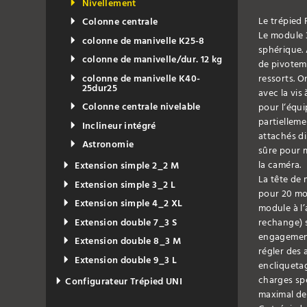
Nivellement
Le trépied 
Colonne centrale
Le module 3
colonne de manivelle K25-8
sphérique. 
colonne de manivelle/dur. 12 kg
de pivoteme
colonne de manivelle K40-
ressorts. O
25dur25
avec la vis
Colonne centrale nivelable
pour l‘équi
partielleme
Inclineur intégré
attachés di
Astronomie
sûre pour m
la caméra.
Extension simple 2_2 M
La tête de
Extension simple 3_2 L
pour 20 mod
Extension simple 4_2 XL
module à l’
Extension double 7_3 S
rechange) s
engagement
Extension double 8_3 M
régler des 
Extension double 9_3 L
encliquetag
charges spé
Configurateur Trépied UNI
maximal de