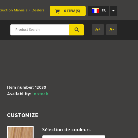
struction Manuals
Dealers
FR
0 ITEM(S)
A+
A-
SUBMIT
Item number: 12030
Availability:
in stock
CUSTOMIZE
Sélection de couleurs