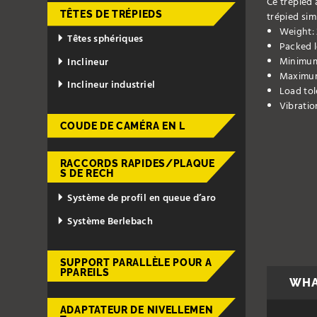
Ce trépied 
TÊTES DE TRÉPIEDS
trépied sim
Weight: 
Têtes sphériques
Packed l
Minimum 
Inclineur
Maximum
Inclineur industriel
Load tol
Vibrati
COUDE DE CAMÉRA EN L
RACCORDS RAPIDES/PLAQUE
S DE RECH
Système de profil en queue d’aro
Système Berlebach
SUPPORT PARALLÈLE POUR A
PPAREILS
WHA
ADAPTATEUR DE NIVELLEMEN