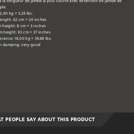
a la longueur de jambe la plus courte avec extension de jambe de
ple.
2,40 kg = 5.29 lbs.
ength: 62 cm = 24 inches
height: 8 cm = 3 inches
 height: 93 cm = 37 inches
erance: 18,00 kg = 39.68 lbs.
on damping: very good
T PEOPLE SAY ABOUT THIS PRODUCT