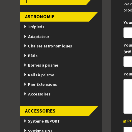
T
We'd
prod
ASTRONOMIE
You
Trépieds
Adaptateur
Your
Chaises astronomiques
(will
Bâtis
Bornes à prisme
Your
Rails à prisme
Pier Extensions
Accessoires
ACCESSOIRES
Pr
Système REPORT
Système UNI