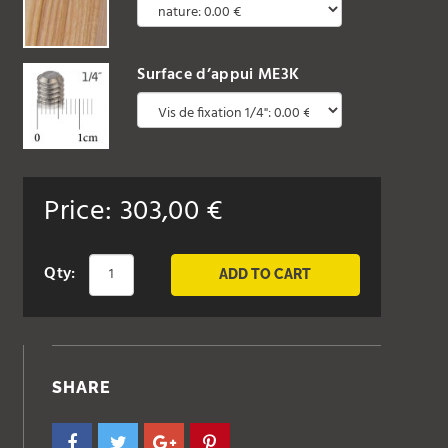
Surface d’appui ME3K
Price:
303,00
€
Qty:
ADD TO CART
SHARE