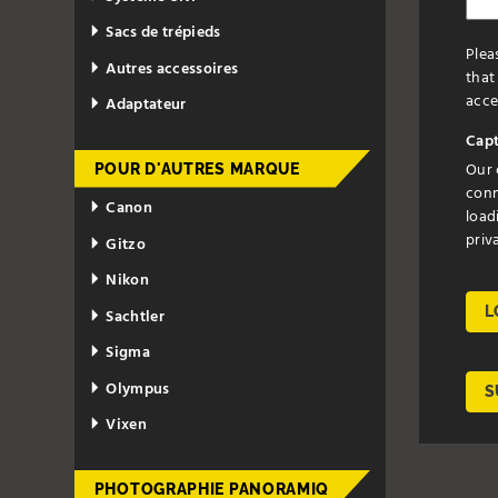
Sacs de trépieds
Plea
Autres accessoires
that
accep
Adaptateur
Capt
Our 
POUR D'AUTRES MARQUE
conn
Canon
load
priv
Gitzo
Nikon
L
Sachtler
Sigma
Olympus
S
Vixen
PHOTOGRAPHIE PANORAMIQ