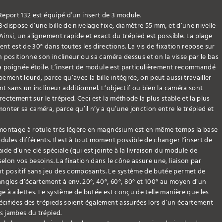
Report 132 est équipé d’un insert de 3 module.
·dispose d’une bille de nivelage fixe, diamètre 55 mm, et d’une nivelle
Ainsi, un alignement rapide et exact du trépied est possible. La plage
nt est de 30° dans toutes les directions. La vis de fixation repose sur
n positionne son inclineur ou sa caméra dessus et on la visse par le bas
 à poignée étoile. L’insert de module est particulièrement recommandé
pement lourd, parce qu’avec la bille intégrée, on peut aussi travailler
nt sans un inclineur additionnel. L‘objectif ou bien la caméra sont
rectement sur le trépied. Ceci est la méthode la plus stable et la plus
onter sa caméra, parce qu’il n‘y a qu’une jonction entre le trépied et
 montage à rotule très légère en magnésium est en même temps la base
ules différents. Il est à tout moment possible de changer l’insert de
aide d’une clé spéciale (qui est jointe à la livraison du module de
elon vos besoins. La fixation dans le cône assure une, liaison par
 positif sans jeu des composants. Le système de butée permet de
angles d’écartement à env. 20°, 40°, 60°, 80° et 100° au moyen d’un
e à ailettes. Le système de butée est conçu de telle manière que les
cifiées des trépieds soient également assurées lors d‘un écartement
s jambes du trépied.