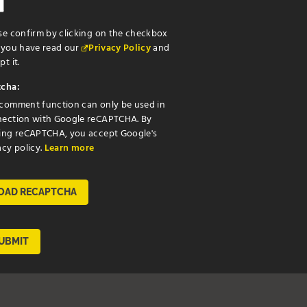
se confirm by clicking on the checkbox
 you have read our
Privacy Policy
and
t it.
cha:
comment function can only be used in
ection with Google reCAPTCHA. By
ing reCAPTCHA, you accept Google's
acy policy.
Learn more
OAD RECAPTCHA
UBMIT