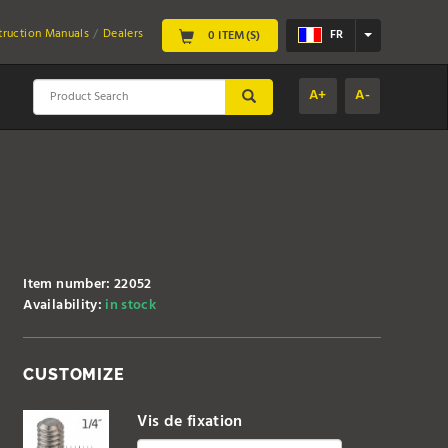
struction Manuals
Dealers
FR
0 ITEM(S)
A+
A-
SUBMIT
Item number: 22052
Availability:
in stock
CUSTOMIZE
Vis de fixation