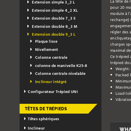
La tête de
Extension simple 3_2 L
pour 20 mod
Extension simple 4_2 XL
module à l’
Extension double 7_3 S
rechange) s
engagement
Extension double 8_3 M
régler des 
Extension double 9_3 L
encliquetag
Plaque lisse
charges spé
Nivellement
maximal de
Ce trépied
Colonne centrale
trépied dou
colonne de manivelle K25-8
Weight: 
Colonne centrale nivelable
Packed l
Minimum 
Inclineur intégré
Maximum
Configurateur Trépied UNI
Load tol
Vibrati
TÊTES DE TRÉPIEDS
Têtes sphériques
Inclineur
WHA