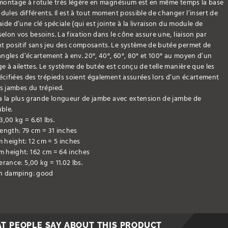
 montage à rotule très légère en magnésium est en même temps la base
ules différents. Il est à tout moment possible de changer l’insert de
aide d’une clé spéciale (qui est jointe à la livraison du module de
elon vos besoins. La fixation dans le cône assure une, liaison par
 positif sans jeu des composants. Le système de butée permet de
angles d’écartement à env. 20°, 40°, 60°, 80° et 100° au moyen d’un
e à ailettes. Le système de butée est conçu de telle manière que les
cifiées des trépieds soient également assurées lors d‘un écartement
s jambes du trépied.
 a la plus grande longueur de jambe avec extension de jambe de
ble.
3,00 kg = 6.61 lbs.
ength: 79 cm = 31 inches
height: 12 cm = 5 inches
 height: 162 cm = 64 inches
erance: 5,00 kg = 11.02 lbs.
on damping: good
T PEOPLE SAY ABOUT THIS PRODUCT