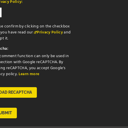
ivacy Policy:
se confirm by clicking on the checkbox
 you have read our
Privacy Policy
and
t it.
cha:
comment function can only be used in
ection with Google reCAPTCHA. By
ing reCAPTCHA, you accept Google's
acy policy.
Learn more
OAD RECAPTCHA
UBMIT