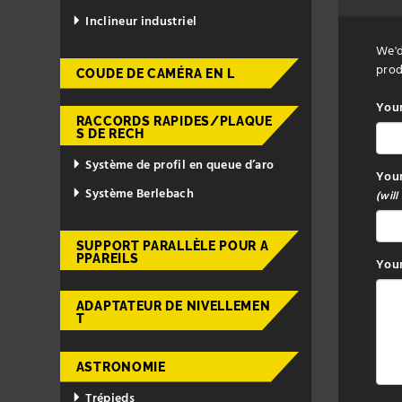
Inclineur industriel
We'd
prod
COUDE DE CAMÉRA EN L
You
RACCORDS RAPIDES/PLAQUE
S DE RECH
Système de profil en queue d’aro
Your
Système Berlebach
(will
SUPPORT PARALLÈLE POUR A
PPAREILS
Your
ADAPTATEUR DE NIVELLEMEN
T
ASTRONOMIE
Trépieds