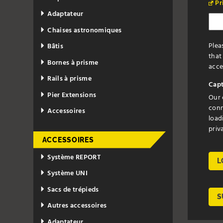
Pr
Adaptateur
Chaises astronomiques
Plea
Bâtis
that
Bornes à prisme
accep
Rails à prisme
Capt
Pier Extensions
Our 
conn
Accessoires
load
priv
ACCESSOIRES
Système REPORT
L
Système UNI
Sacs de trépieds
S
Autres accessoires
Adaptateur