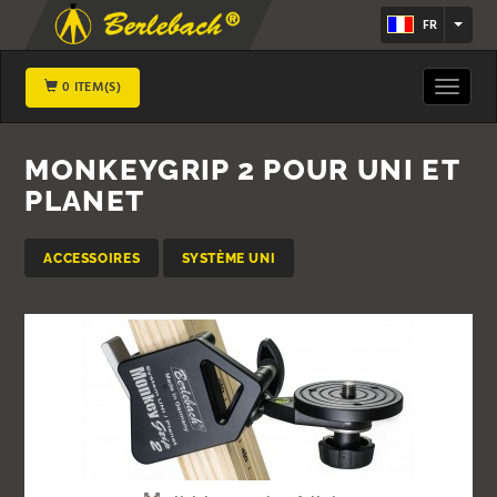
FR
0 ITEM(S)
Toggle
navigat
MONKEYGRIP 2 POUR UNI ET
PLANET
ACCESSOIRES
SYSTÈME UNI