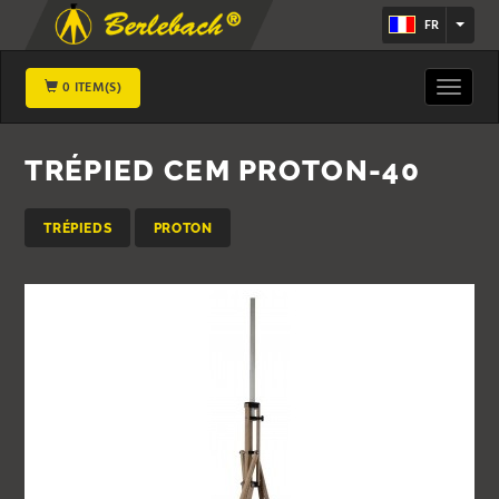
FR
0 ITEM(S)
Toggle
navigat
TRÉPIED CEM PROTON-40
TRÉPIEDS
PROTON