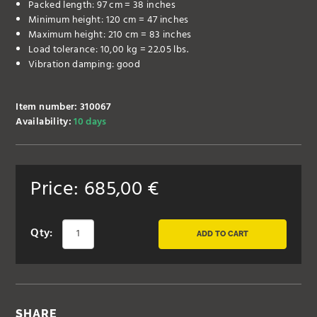
Packed length: 97 cm = 38 inches
Minimum height: 120 cm = 47 inches
Maximum height: 210 cm = 83 inches
Load tolerance: 10,00 kg = 22.05 lbs.
Vibration damping: good
Item number: 310067
Availability:
10 days
Price:
685,00
€
Qty:
ADD TO CART
SHARE