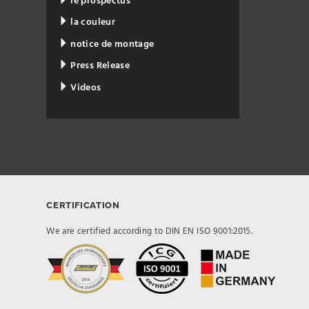
le prospectus
la couleur
notice de montage
Press Release
Videos
CERTIFICATION
We are certified according to DIN EN ISO 9001:2015.