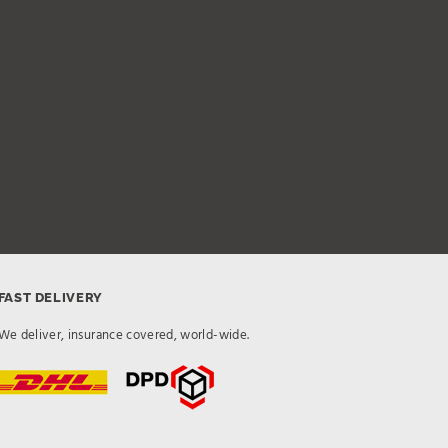
FAST DELIVERY
We deliver, insurance covered, world-wide.