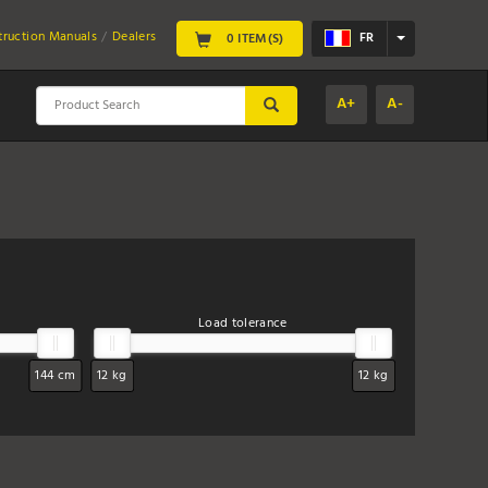
struction Manuals
Dealers
FR
0 ITEM(S)
A+
A-
SUBMIT
Load tolerance
144 cm
12 kg
12 kg