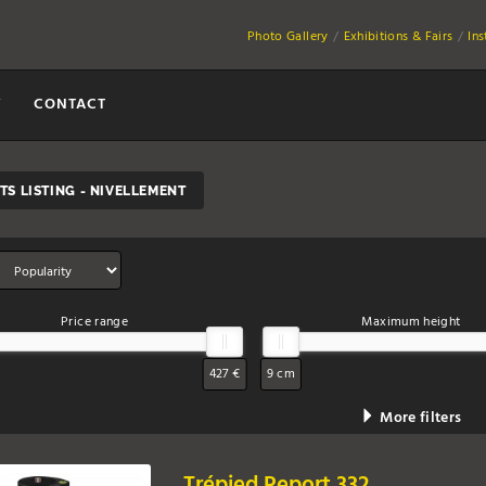
Photo Gallery
Exhibitions & Fairs
In
Y
CONTACT
S LISTING - NIVELLEMENT
Price range
Maximum height
427 €
9 cm
More filters
Trépied Report 332