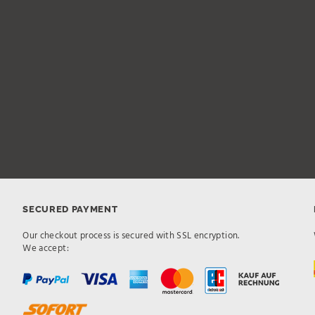
SECURED PAYMENT
Our checkout process is secured with SSL encryption.
We accept: