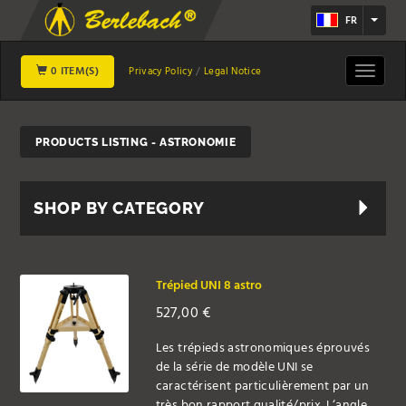
FR
0 ITEM(S)
Toggle
Privacy Policy
Legal Notice
navigat
PRODUCTS LISTING - ASTRONOMIE
SHOP BY CATEGORY
Trépied UNI 8 astro
527,00
€
Les trépieds astronomiques éprouvés
de la série de modèle UNI se
caractérisent particulièrement par un
très bon rapport qualité/prix. L‘angle