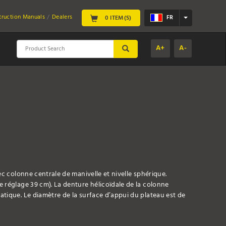
struction Manuals
Dealers
FR
0 ITEM(S)
A+
A-
SUBMIT
ec colonne centrale de manivelle et nivelle sphérique.
 réglage 39 cm). La denture hélicoïdale de la colonne
tique. Le diamètre de la surface d’appui du plateau est de