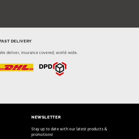
FAST DELIVERY
We deliver, insurance covered, world-wide.
NEWSLETTER
Stay up to date with our latest products &
promotions!