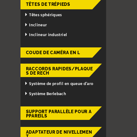
TÊTES DE TRÉPIEDS
Têtes sphériques
Inclineur
Inclineur industriel
COUDE DE CAMÉRA EN L
RACCORDS RAPIDES/PLAQUE
S DE RECH
Système de profil en queue d’aro
Système Berlebach
SUPPORT PARALLÈLE POUR A
PPAREILS
ADAPTATEUR DE NIVELLEMEN
T