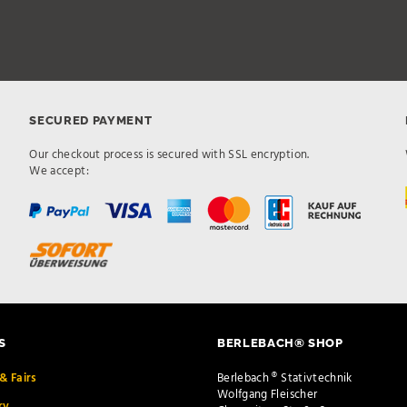
SECURED PAYMENT
Our checkout process is secured with SSL encryption.
We accept:
S
BERLEBACH® SHOP
& Fairs
Berlebach ® Stativtechnik
Wolfgang Fleischer
ry