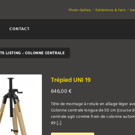
Photo Gallery
Exhibitions & Fairs
In
Y
CONTACT
S LISTING - COLONNE CENTRALE
Trépied UNI 19
646,00
€
Tête de montage à rotule en alliage léger av
Colonne centrale longue de 50 cm (course de
centrale agit comme frein de colonne automa
89 [...]