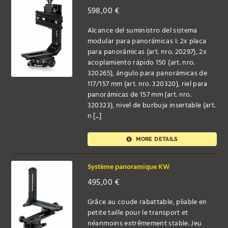
598,00
€
Alcance del suministro del sistema
modular para panorámicas I: 2x placa
para panorámicas (art. nro. 20297), 2x
acoplamiento rápido 150 (art. nro.
320265), ángulo para panorámicas de
117/157 mm (art. nro. 320320), riel para
panorámicas de 157 mm (art. nro.
320323), nivel de burbuja insertable (art.
n [...]
MORE DETAILS
Système panoramique KW
495,00
€
Grâce au coude rabattable, pliable en
petite taille pour le transport et
néanmoins extrêmement stable. Jeu