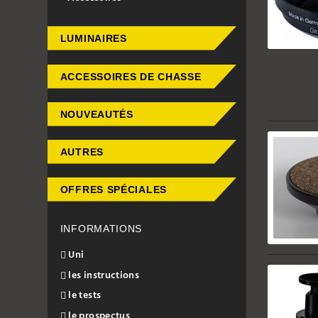
LUMINAIRES
ACCESSOIRES DE CHASSE
NOUVEAUTÉS
AUTRES
OFFRES SPÉCIALES
INFORMATIONS
Uni
les instructions
le tests
le prospectus