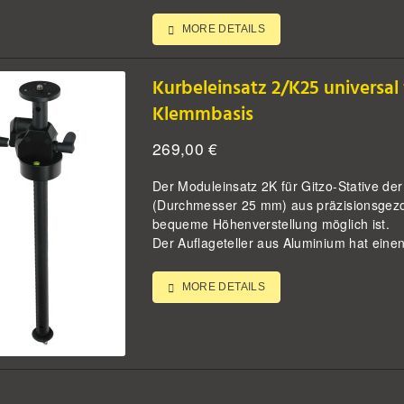
MORE DETAILS
Kurbeleinsatz 2/K25 universal 
Klemmbasis
269,00
€
Der Moduleinsatz 2K für Gitzo-Stative der
(Durchmesser 25 mm) aus präzisionsgezog
bequeme Höhenverstellung möglich ist.
Der Auflageteller aus Aluminium hat einen
MORE DETAILS