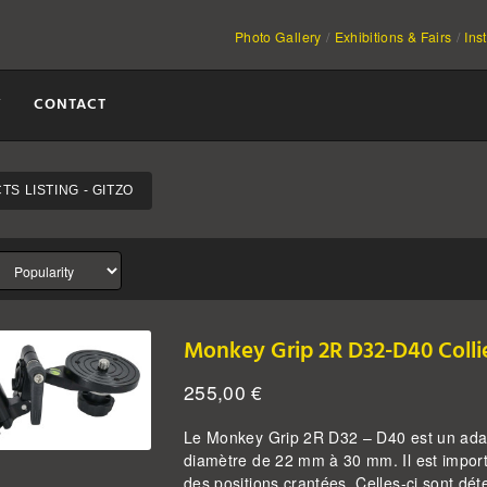
Photo Gallery
Exhibitions & Fairs
Ins
Y
CONTACT
S LISTING - GITZO
Monkey Grip 2R D32-D40 Colli
255,00
€
Le Monkey Grip 2R D32 – D40 est un adapt
diamètre de 22 mm à 30 mm. Il est importa
des positions crantées. Celles-ci sont d