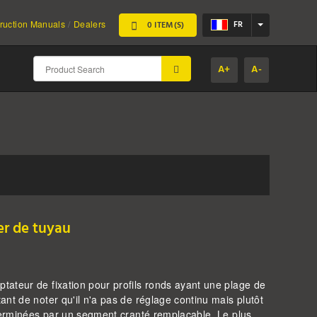
FR
truction Manuals
Dealers
0 ITEM(S)
A+
A-
SUBMIT
er de tuyau
ateur de fixation pour profils ronds ayant une plage de
nt de noter qu'il n'a pas de réglage continu mais plutôt
éterminées par un segment cranté remplaçable. Le plus