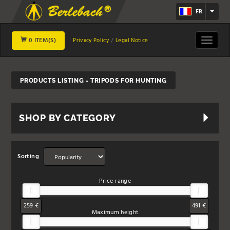
FR
0 ITEM(S)
Toggle
Privacy Policy
Legal Notice
navigat
PRODUCTS LISTING - TRIPODS FOR HUNTING
SHOP BY CATEGORY
Sorting
Price range
259 €
491 €
Maximum height