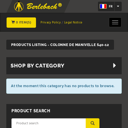
FR
0 ITEM(S)
Toggle
Privacy Policy
Legal Notice
navigat
PRODUCTS LISTING - COLONNE DE MANIVELLE S40-12
SHOP BY CATEGORY
At the moment this category has no products to browse.
PRODUCT SEARCH
SUBMIT