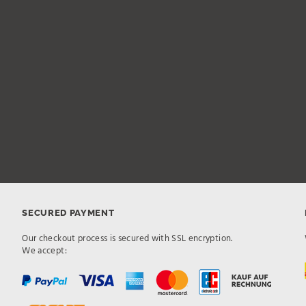
SECURED PAYMENT
Our checkout process is secured with SSL encryption.
We accept: