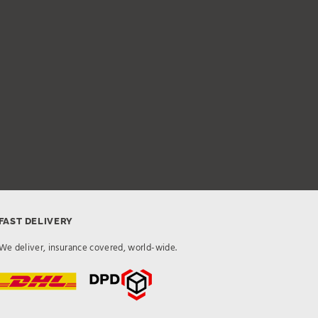
FAST DELIVERY
We deliver, insurance covered, world-wide.