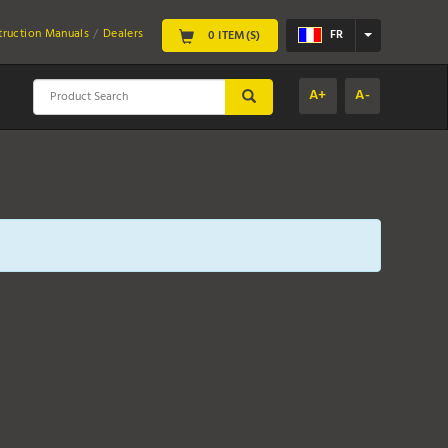
struction Manuals
Dealers
FR
0 ITEM(S)
A+
A-
SUBMIT