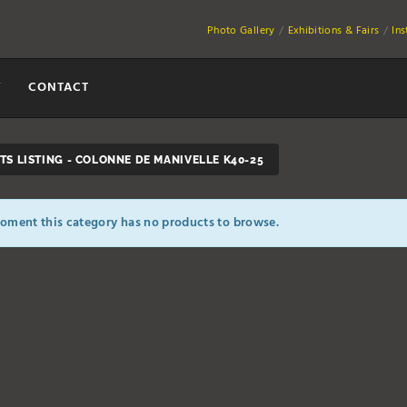
Photo Gallery
Exhibitions & Fairs
In
Y
CONTACT
S LISTING - COLONNE DE MANIVELLE K40-25
oment this category has no products to browse.