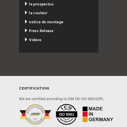
le prospectus
la couleur
notice de montage
Press Release
Videos
CERTIFICATION
We are certified according to DIN EN ISO 9001:2015.