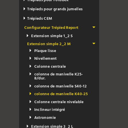
Trépieds pour Fotobox
Trépieds pour grands jumelles
Trépieds CEM
Configurateur Trépied Report
Extension simple 1_2 S
Extension simple 2_2 M
Plaque lisse
Nivellement
Colonne centrale
colonne de manivelle K25-
8/dur.
colonne de manivelle S40-12
colonne de manivelle K40-25
Colonne centrale nivelable
Inclineur intégré
Astronomie
Extension simple 3_2 L