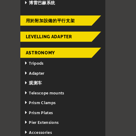
博雷巴赫系统
用於附加設備的平行支架
LEVELLING ADAPTER
ASTRONOMY
Tripods
Adapter
观测车
Telescope mounts
Prism Clamps
Prism Plates
Pier Extensions
Accessories