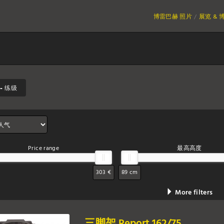
博雷巴赫 照片
展览 & 
- 练级
Price range
最高高度
303 €
89 cm
More filters
三脚架 Report 162/75