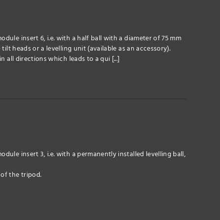
dule insert 6, i.e. with a half ball with a diameter of 75 mm
tilt heads or a levelling unit (available as an accessory).
 all directions which leads to a qui [...]
ule insert 3, i.e. with a permanently installed levelling ball,
of the tripod.