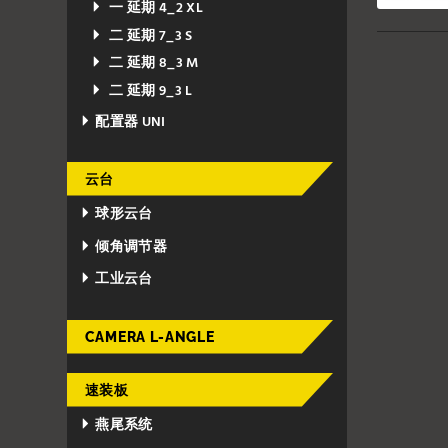
一 延期 4_2 XL
二 延期 7_3 S
二 延期 8_3 M
二 延期 9_3 L
配置器 UNI
云台
球形云台
倾角调节器
工业云台
CAMERA L-ANGLE
速装板
燕尾系统