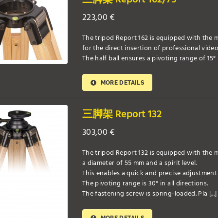
223,00
€
The tripod Report 162 is equipped with the mo
for the direct insertion of professional video 
The half ball ensures a pivoting range of 15° in
MORE DETAILS
三脚架 Report 132
303,00
€
The tripod Report 132 is equipped with the mod
a diameter of 55 mm and a spirit level.
This enables a quick and precise adjustment 
The pivoting range is 30° in all directions.
The fastening screw is spring-loaded. Pla [...]
MORE DETAILS