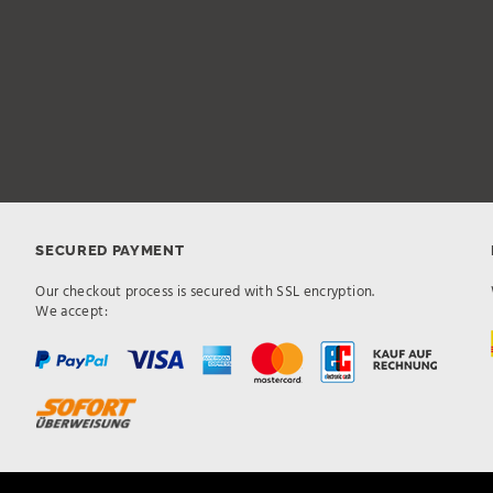
SECURED PAYMENT
Our checkout process is secured with SSL encryption.
We accept: