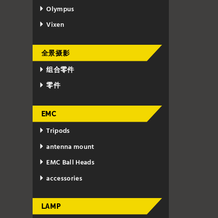
Olympus
Vixen
全景摄影
组合零件
零件
EMC
Tripods
antenna mount
EMC Ball Heads
accessories
LAMP