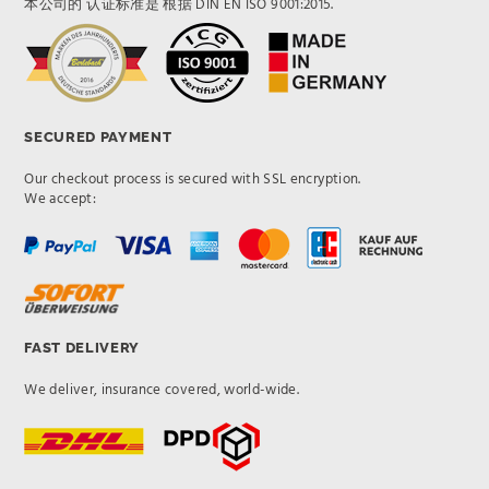
本公司的 认证标准是 根据 DIN EN ISO 9001:2015.
SECURED PAYMENT
Our checkout process is secured with SSL encryption.
We accept:
FAST DELIVERY
We deliver, insurance covered, world-wide.