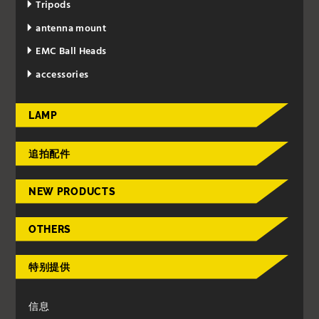
Tripods
antenna mount
EMC Ball Heads
accessories
LAMP
追拍配件
NEW PRODUCTS
OTHERS
特别提供
信息