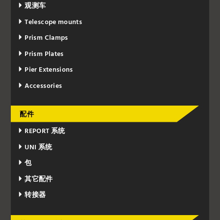
观测车
Telescope mounts
Prism Clamps
Prism Plates
Pier Extensions
Accessories
配件
REPORT 系统
UNI 系统
包
其它配件
转接器