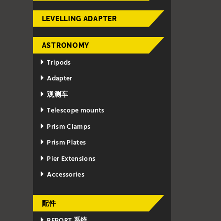
LEVELLING ADAPTER
ASTRONOMY
Tripods
Adapter
观测车
Telescope mounts
Prism Clamps
Prism Plates
Pier Extensions
Accessories
配件
REPORT 系统