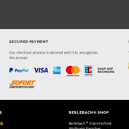
SECURED PAYMENT
Our checkout process is secured with SSL encryption.
We accept:
S
BERLEBACH® SHOP
览会
Berlebach ® Stativtechnik
Wolfgang Fleischer