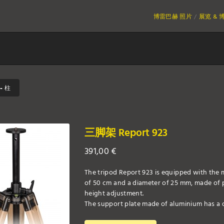
博雷巴赫 照片
展览 & 
- 柱
三脚架 Report 923
391,00
€
The tripod Report 923 is equipped with the m
of 50 cm and a diameter of 25 mm, made of 
height adjustment.
The support plate made of aluminium has a d