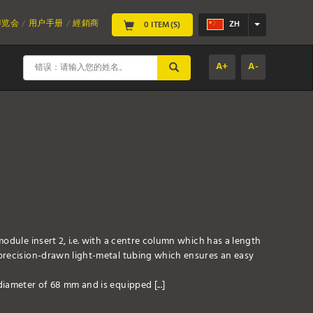
博览会
用户手册
經銷商
ZH
0 ITEM(S)
A+
A-
SUBMIT
odule insert 2, i.e. with a centre column which has a length
precision-drawn light-metal tubing which ensures an easy
iameter of 68 mm and is equipped [...]