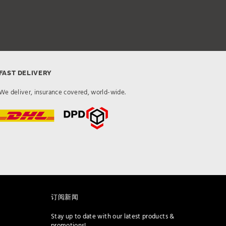
FAST DELIVERY
We deliver, insurance covered, world-wide.
订阅新闻
Stay up to date with our latest products &
promotions!