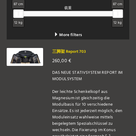
87 cm
87 cm
载重
12 kg
12 kg
More filters
三脚架 Report 703
260,00
€
DAS NEUE STATIVSYSTEM REPORT IM
MODULSYSTEM
Der leichte Schenkelkopf aus
Magnesium ist gleichzeitig die
Modulbasis für 10 verschiedene
Einsätze. Es ist jederzeit möglich, den
Moduleinsatz wahlweise mittels
beigelegtem Spezialschlüssel zu
wechseln. Die Fixierung im Konus