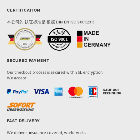
CERTIFICATION
本公司的 认证标准是 根据 DIN EN ISO 9001:2015.
SECURED PAYMENT
Our checkout process is secured with SSL encryption.
We accept:
FAST DELIVERY
We deliver, insurance covered, world-wide.