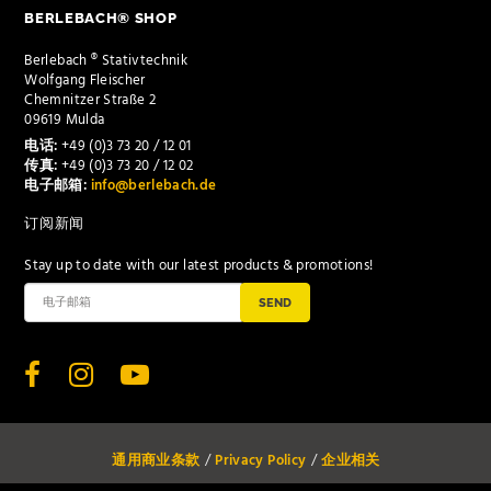
BERLEBACH® SHOP
Berlebach ® Stativtechnik
Wolfgang Fleischer
Chemnitzer Straße 2
09619 Mulda
电话:
+49 (0)3 73 20 / 12 01
传真:
+49 (0)3 73 20 / 12 02
电子邮箱:
info@berlebach.de
订阅新闻
Stay up to date with our latest products & promotions!
SEND
通用商业条款
Privacy Policy
企业相关