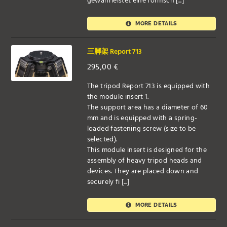
gewährleistet eine formsch [...]
MORE DETAILS
三脚架 Report 713
295,00
€
The tripod Report 713 is equipped with
the module insert 1.
The support area has a diameter of 60
mm and is equipped with a spring-
loaded fastening screw (size to be
selected).
This module insert is designed for the
assembly of heavy tripod heads and
devices. They are placed down and
securely fi [...]
MORE DETAILS