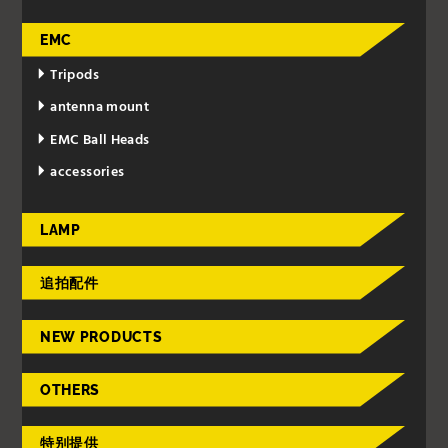
EMC
Tripods
antenna mount
EMC Ball Heads
accessories
LAMP
追拍配件
NEW PRODUCTS
OTHERS
特别提供