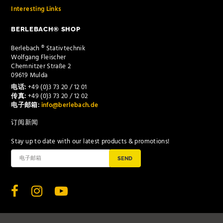
Interesting Links
BERLEBACH® SHOP
Berlebach ® Stativtechnik
Wolfgang Fleischer
Chemnitzer Straße 2
09619 Mulda
电话:
+49 (0)3 73 20 / 12 01
传真:
+49 (0)3 73 20 / 12 02
电子邮箱:
info@berlebach.de
订阅新闻
Stay up to date with our latest products & promotions!
SEND