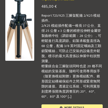
485,00
€
Report 723/K25 三腳架配備 2/K25 模組
插件。
2/K25 模組插件配備一根長 37 公分、直
徑 25 公釐 x 3 公釐的精密拉伸輕金屬管
製曲柄中柱（調節範圍：28 公分），可
輕鬆進行高度調節。鋁製承載盤直徑為
68 公釐，配備 3/8 英吋固定螺絲及三顆
鎖緊螺絲，可防止已安裝的設備意外鬆
脫。標示的最大高度係以伸展中柱狀態
測量。
輕量鎂合金三腳架頭同時也是 20 種不同
模組的安裝基座。隨時可使用專用扳手
（隨更換模組附贈）更換模組配件。錐
形固定結構確保組件之間形成緊密無間
隙的連接。透過定位系統，可利用翼形
刻度將張開角度調整至約 20°、40°、
60°、80° 及 100° [...]
MORE DETAILS