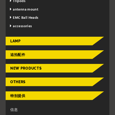
Tripods
antenna mount
EMC Ball Heads
accessories
LAMP
追拍配件
NEW PRODUCTS
OTHERS
特别提供
信息