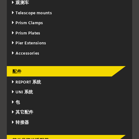
观测车
Telescope mounts
Prism Clamps
Prism Plates
Pier Extensions
Accessories
配件
REPORT 系统
UNI 系统
包
其它配件
转接器