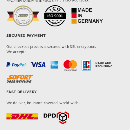
本公司的 认证标准是 根据 DIN EN ISO 9001:2015.
SECURED PAYMENT
Our checkout process is secured with SSL encryption.
We accept:
FAST DELIVERY
We deliver, insurance covered, world-wide.