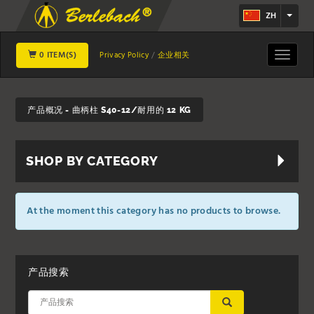
ZH
0 ITEM(S)
Toggle
Privacy Policy
企业相关
navigat
产品概况 - 曲柄柱 S40-12/耐用的 12 KG
SHOP BY CATEGORY
At the moment this category has no products to browse.
产品搜索
应用