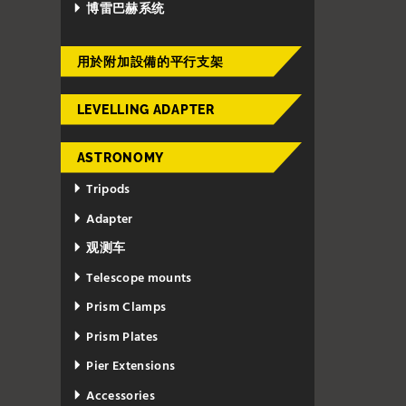
博雷巴赫系统
用於附加設備的平行支架
LEVELLING ADAPTER
ASTRONOMY
Tripods
Adapter
观测车
Telescope mounts
Prism Clamps
Prism Plates
Pier Extensions
Accessories