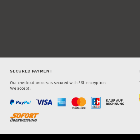
SECURED PAYMENT
Our checkout process is secured with SSL encryption.
We accept: