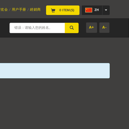
博览会
用户手册
經銷商
ZH
0 ITEM(S)
A+
A-
SUBMIT