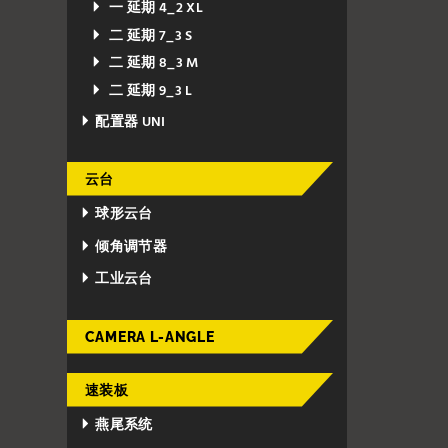
一 延期 4_2 XL
二 延期 7_3 S
二 延期 8_3 M
二 延期 9_3 L
配置器 UNI
云台
球形云台
倾角调节器
工业云台
CAMERA L-ANGLE
速装板
燕尾系统