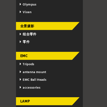
Olympus
Vixen
全景摄影
组合零件
零件
EMC
Tripods
antenna mount
EMC Ball Heads
accessories
LAMP