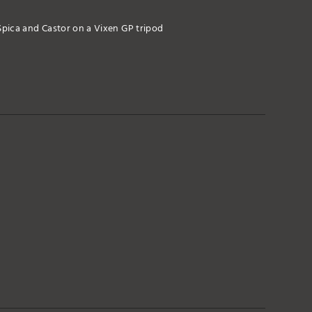
pica and Castor on a Vixen GP tripod