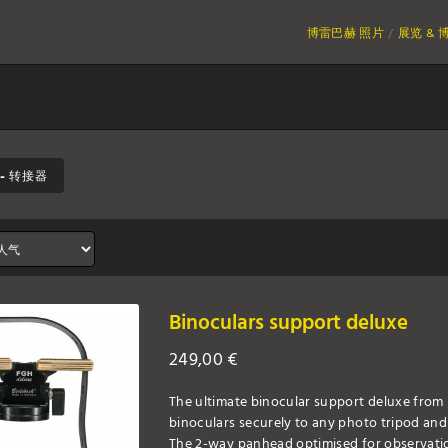
博雷巴赫 照片
展览 & 
- 转接器
Binoculars support deluxe
249,00
€
The ultimate binocular support deluxe from 
binoculars securely to any photo tripod and 
The 2-way panhead optimised for observation