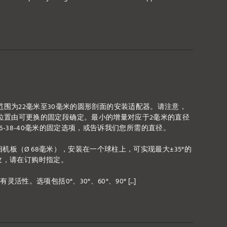
是一款用于直径范围为22毫米至30毫米的圆形剖面的安装适配器。请注意，
位置由可更换的固定段确定。最小的增量对应于2毫米的直径
4-36-38-40毫米的固定选项，或告诉我们您所需的直径。
个相机板（Ø 68毫米），安装在一个球柱上，可实现最大±35°的
C螺纹，请在订购时指定。
。选项包括0°、30°、60°、90° [...]