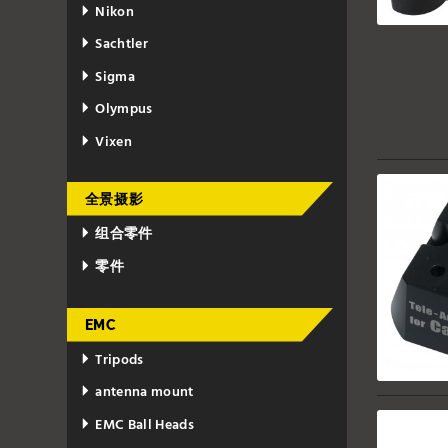
Nikon
Sachtler
Sigma
Olympus
Vixen
全景摄影
组合零件
零件
EMC
Tripods
antenna mount
EMC Ball Heads