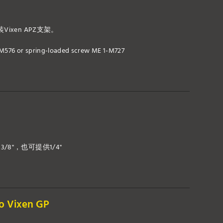
ixen APZ支架。
M576 or spring-loaded screw ME 1-M727
8"，也可提供1/4"
to Vixen GP