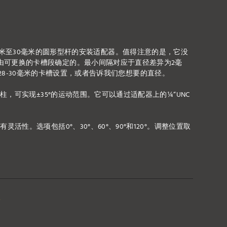
直径范围在22毫米至30毫米的圆形型杆的安装适配器。值得注意的是，它没
由可更换的卡槽段确定的。最小间隔对应于直径差异为2毫
-26-28-30毫米的卡槽设置，或者告诉我们您想要的直径。
球柱，可实现±35°的运动范围。它可以通过适配器上的¼“UNC
活性。选项包括0°、30°、60°、90°和120°。调整位置取
夹