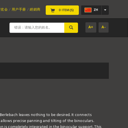
博览会
用户手册
經銷商
ZH
0 ITEM(S)
A+
A-
SUBMIT
Berlebach leaves nothing to be desired. It connects
allows precise panning and tilting of the binoculars.
 is completely integrated in the binocular support. This