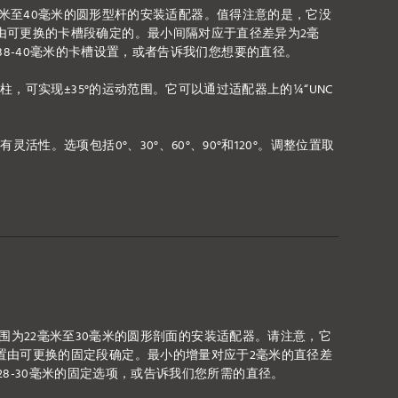
直径范围在32毫米至40毫米的圆形型杆的安装适配器。值得注意的是，它没
由可更换的卡槽段确定的。最小间隔对应于直径差异为2毫
4-36-38-40毫米的卡槽设置，或者告诉我们您想要的直径。
球柱，可实现±35°的运动范围。它可以通过适配器上的¼“UNC
活性。选项包括0°、30°、60°、90°和120°。调整位置取
一款用于直径范围为22毫米至30毫米的圆形剖面的安装适配器。请注意，它
置由可更换的固定段确定。最小的增量对应于2毫米的直径差
-26-28-30毫米的固定选项，或告诉我们您所需的直径。