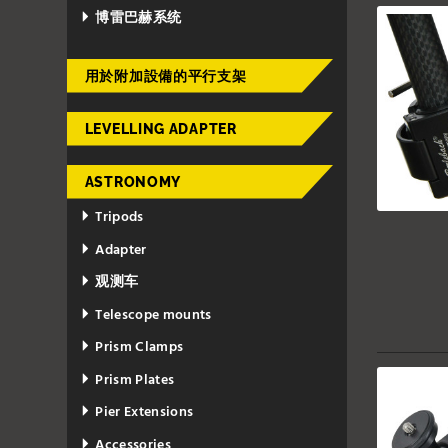
博雷巴赫系统
用於附加設備的平行支架
LEVELLING ADAPTER
ASTRONOMY
Tripods
Adapter
观测车
Telescope mounts
Prism Clamps
Prism Plates
Pier Extensions
Accessories