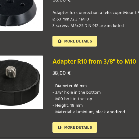
66,00
€
Adapter for connection a telescope Mount S
Ø 60 mm /2.3 " M10
3 screws M5x25 DIN 912 are included
MORE DETAILS
Adapter R10 from 3/8" to M10
38,00
€
- Diameter 68 mm
- 3/8" hole in the bottom
- M10 bolt in the top
- Height: 18 mm
- Material: aluminium, black anodized
MORE DETAILS