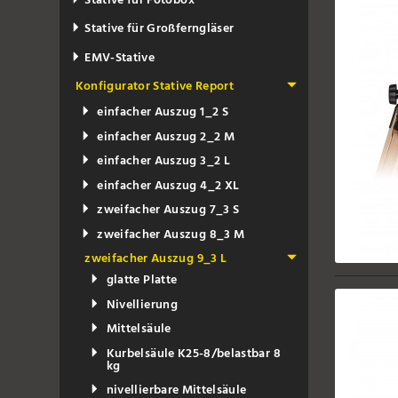
Stative für Fotobox
Stative für Großferngläser
EMV-Stative
Konfigurator Stative Report
einfacher Auszug 1_2 S
einfacher Auszug 2_2 M
einfacher Auszug 3_2 L
einfacher Auszug 4_2 XL
zweifacher Auszug 7_3 S
zweifacher Auszug 8_3 M
zweifacher Auszug 9_3 L
glatte Platte
Nivellierung
Mittelsäule
Kurbelsäule K25-8/belastbar 8
kg
nivellierbare Mittelsäule