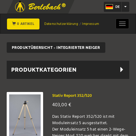
DE
0 ARTIKEL
Toggle
Datenschutzerklärung
Impressum
navigat
PRODUKTÜBERSICHT - INTEGRIERTER NEIGER
PRODUKTKATEGORIEN
Stativ Report 352/520
403,00
€
Das Stativ Report 352/520 ist mit
Moduleinsatz 5 ausgestattet.
Der Moduleinsatz 5 hat einen 2-Wege-
Neiger Mod. 520 welcher direkt mit dem