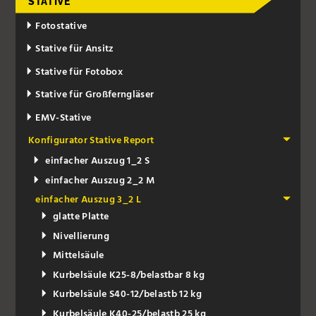
STATIVE
Fotostative
Stative für Ansitz
Stative für Fotobox
Stative für Großferngläser
EMV-Stative
Konfigurator Stative Report
einfacher Auszug 1_2 S
einfacher Auszug 2_2 M
einfacher Auszug 3_2 L
glatte Platte
Nivellierung
Mittelsäule
Kurbelsäule K25-8/belastbar 8 kg
Kurbelsäule S40-12/belastb 12 kg
Kurbelsäule K40-25/belastb 25 kg