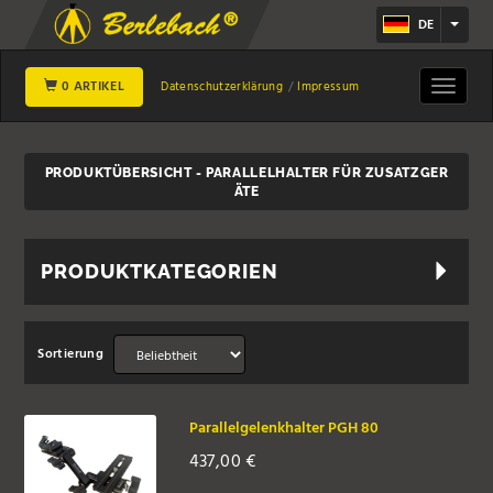
DE
0 ARTIKEL
Toggle
Datenschutzerklärung
Impressum
navigat
PRODUKTÜBERSICHT - PARALLELHALTER FÜR ZUSATZGER
ÄTE
PRODUKTKATEGORIEN
Sortierung
Parallelgelenkhalter PGH 80
437,00
€