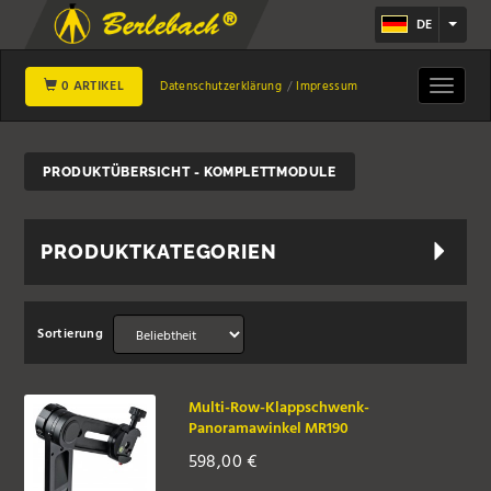
DE
0 ARTIKEL
Toggle
Datenschutzerklärung
Impressum
navigat
PRODUKTÜBERSICHT - KOMPLETTMODULE
PRODUKTKATEGORIEN
Sortierung
Multi-Row-Klappschwenk-
Panoramawinkel MR190
598,00
€