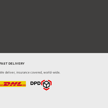
FAST DELIVERY
We deliver, insurance covered, world-wide.