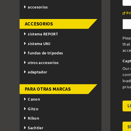
accesorios
Pr
ACCESORIOS
sistema REPORT
Plea
sistema UNI
that
accep
fundas de trípodes
Capt
otros accesorios
Our 
adaptador
conn
load
priv
PARA OTRAS MARCAS
Canon
L
Gitzo
Nikon
S
Sachtler