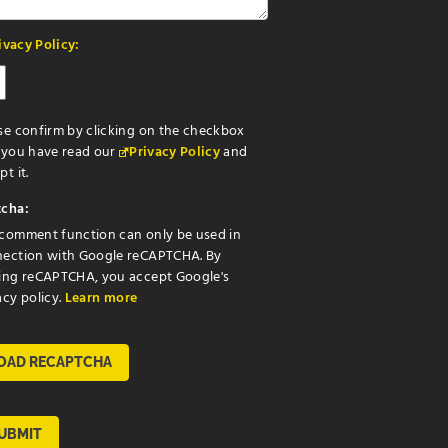
ivacy Policy:
se confirm by clicking on the checkbox
 you have read our
Privacy Policy
and
t it.
cha:
comment function can only be used in
ection with Google reCAPTCHA. By
ing reCAPTCHA, you accept Google's
acy policy.
Learn more
OAD RECAPTCHA
UBMIT