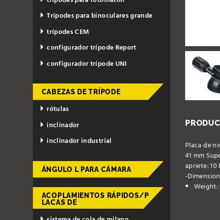
trípodes para fotomatón
Trípodes para binoculares grande
trípodes CEM
configurador trípode Report
configurador trípode UNI
CABEZAS DE TRÍPODE
rótulas
PRODUC
inclinador
inclinador industrial
Placa de ni
41 mm Supe
apriete: 10
ÁNGULO L PARA CÁMARA
-Dimensione
Weight: 
ACOPLAMIENTOS RÁPIDOS/P
LACAS DE
sistema de cola de milano