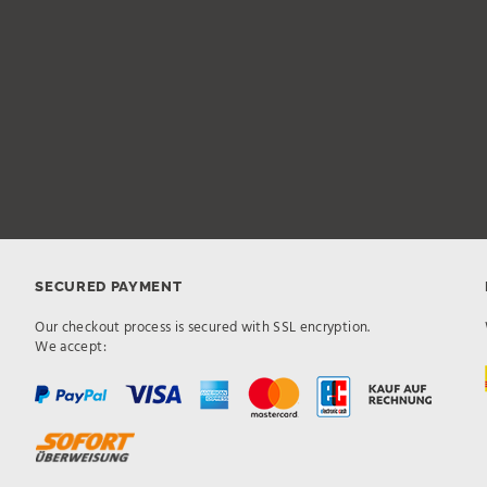
SECURED PAYMENT
Our checkout process is secured with SSL encryption.
We accept: