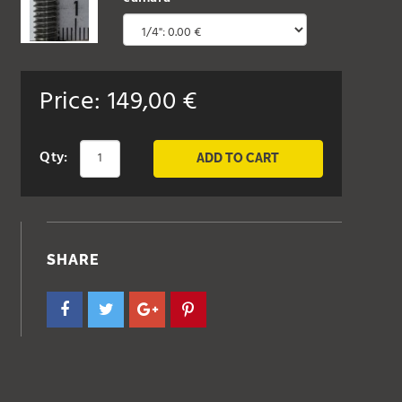
Price:
149,00
€
Qty:
ADD TO CART
SHARE