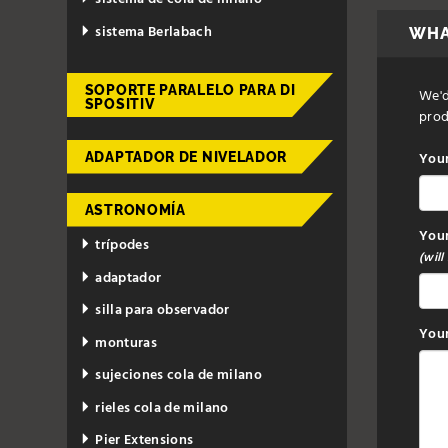
sistema Berlabach
WHA
SOPORTE PARALELO PARA DI
We'd
SPOSITIV
prod
You
ADAPTADOR DE NIVELADOR
ASTRONOMÍA
Your
trípodes
(will
adaptador
silla para observador
Your
monturas
sujeciones cola de milano
rieles cola de milano
Pier Extensions