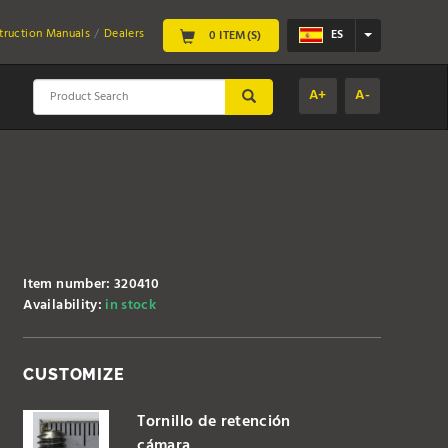
struction Manuals
Dealers
ES
0 ITEM(S)
A+
A-
SUBMIT
Item number: 320410
Availability:
in stock
CUSTOMIZE
Tornillo de retención
cámara