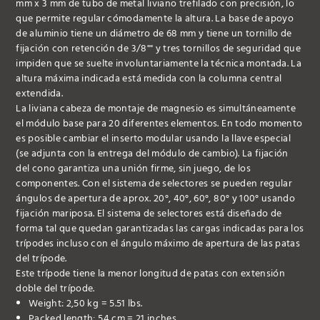
mm x 3 mm de tubo de metal liviano trefilado con precisión, lo
que permite regular cómodamente la altura. La base de apoyo
de aluminio tiene un diámetro de 68 mm y tiene un tornillo de
fijación con retención de 3/8"" y tres tornillos de seguridad que
impiden que se suelte involuntariamente la técnica montada. La
altura máxima indicada está medida con la columna central
extendida.
La liviana cabeza de montaje de magnesio es simultáneamente
el módulo base para 20 diferentes elementos. En todo momento
es posible cambiar el inserto modular usando la llave especial
(se adjunta con la entrega del módulo de cambio). La fijación
del cono garantiza una unión firme, sin juego, de los
componentes. Con el sistema de selectores se pueden regular
ángulos de apertura de aprox. 20°, 40°, 60°, 80° y 100° usando
fijación mariposa. El sistema de selectores está diseñado de
forma tal que quedan garantizadas las cargas indicadas para los
trípodes incluso con el ángulo máximo de apertura de las patas
del trípode.
Este trípode tiene la menor longitud de patas con extensión
doble del trípode.
Weight: 2,50 kg = 5.51 lbs.
Packed length: 54 cm = 21 inches