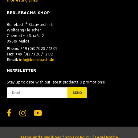
Interesting Links
BERLEBACH® SHOP
Berlebach ® Stativtechnik
Wolfgang Fleischer
Chemnitzer Straße 2
09619 Mulda
Phone:
+49 (0)3 73 20 / 12 01
Fax:
+49 (0)3 73 20 / 12 02
Email:
info@berlebach.de
NEWSLETTER
Stay up to date with our latest products & promotions!
SEND
Terms and Conditions
Privacy Policy
Legal Notice