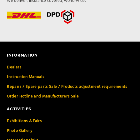
We deliver, insurance covered, world-wide.
INFORMATION
Dealers
Instruction Manuals
Repairs / Spare parts Sale / Products adjustment requirements
Order Hotline and Manufacturers Sale
ACTIVITIES
Exhibitions & Fairs
Photo Gallery