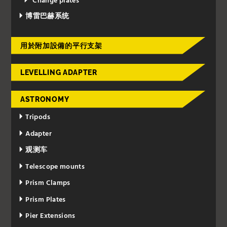
Change plates
博雷巴赫系统
用於附加設備的平行支架
LEVELLING ADAPTER
ASTRONOMY
Tripods
Adapter
观测车
Telescope mounts
Prism Clamps
Prism Plates
Pier Extensions