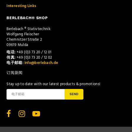
Interesting Links
BERLEBACH® SHOP
Berlebach ® Stativtechnik
Wolfgang Fleischer
Chemnitzer Straße 2
09619 Mulda
电话:
+49 (0)3 73 20 / 12 01
传真:
+49 (0)3 73 20 / 12 02
电子邮箱:
info@berlebach.de
订阅新闻
Stay up to date with our latest products & promotions!
SEND