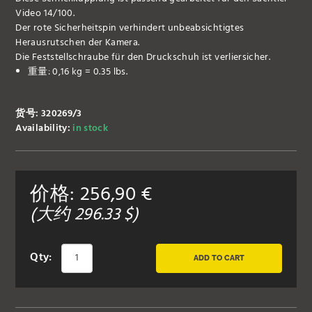
Video 14/100.
Der rote Sicherheitspin verhindert unbeabsichtigtes
Herausrutschen der Kamera.
Die Feststellschraube für den Druckschuh ist verliersicher.
重量: 0,16 kg = 0.35 lbs.
货号: 320269/3
Availability:
in stock
价格:
256,90
€
(大约
296.33
$)
Qty:
ADD TO CART