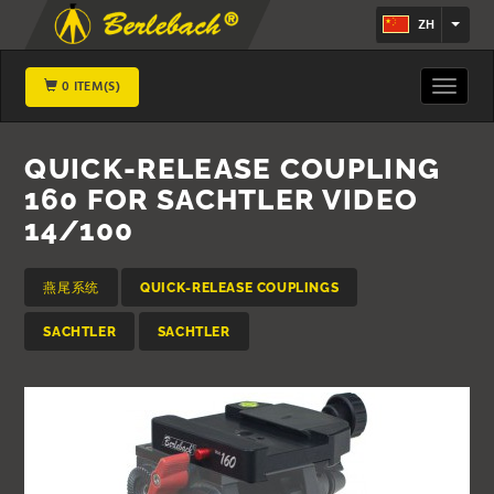
ZH
0 ITEM(S)
Toggle
navigat
QUICK-RELEASE COUPLING
160 FOR SACHTLER VIDEO
14/100
燕尾系统
QUICK-RELEASE COUPLINGS
SACHTLER
SACHTLER