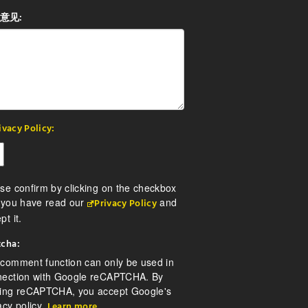
意见:
ivacy Policy:
se confirm by clicking on the checkbox
 you have read our
and
Privacy Policy
pt it.
cha:
comment function can only be used in
nection with Google reCAPTCHA. By
ding reCAPTCHA, you accept Google's
acy policy.
Learn more