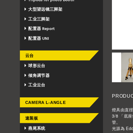
Tripods for photo booth
大型望远镜三脚架
工业三脚架
配置器 Report
配置器 UNI
云台
球形云台
倾角调节器
工业云台
PRODUC
CAMERA L-ANGLE
燈具由直徑 
3/8 「
速装板
管。
光源為 Ed
燕尾系统