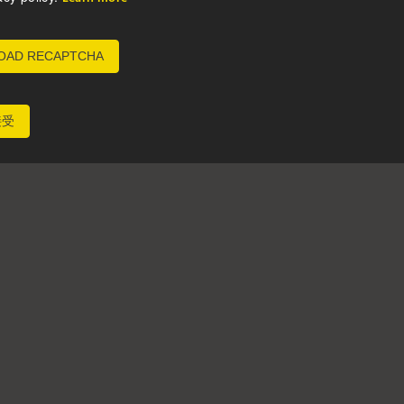
OAD RECAPTCHA
接受