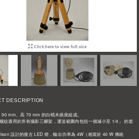
Click here to view full size
T DESCRIPTION
90 mm、高 70 mm 的白蜡木插座組成。
底座螺紋適用於所有攝影三腳架，運送範圍內包括一個減小至 1/4」 的套
dison 設計的復古 LED 燈，輸出功率為 4W（相當於 40 W 傳統