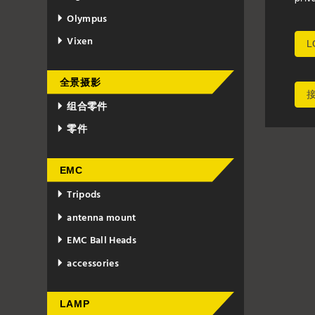
Olympus
Vixen
L
全景摄影
组合零件
零件
EMC
Tripods
antenna mount
EMC Ball Heads
accessories
LAMP