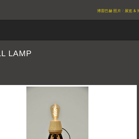
博雷巴赫 照片
展览 &
L LAMP