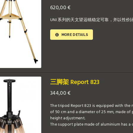
620,00
€
UNI 系列的天文望远镜稳定可靠，并以性价
MORE DETAILS
三脚架 Report 823
344,00
€
The tripod Report 823 is equipped with the m
of 50 cm and a diameter of 25 mm, made of 
height adjustment.
The support plate made of aluminium has a d