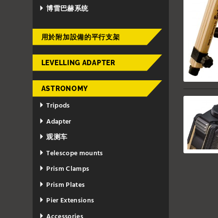
博雷巴赫系统
用於附加設備的平行支架
LEVELLING ADAPTER
ASTRONOMY
Tripods
Adapter
观测车
Telescope mounts
Prism Clamps
Prism Plates
Pier Extensions
Accessories