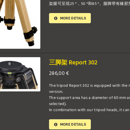
架腿可呈现25 °，50 °和85 °。腿脚带有橡
MORE DETAILS
三脚架 Report 302
286,00
€
The tripod Report 302 is equipped with the 
version.
The support area has a diameter of 60 mm an
selected).
In combination with our tripod heads, it can b
MORE DETAILS