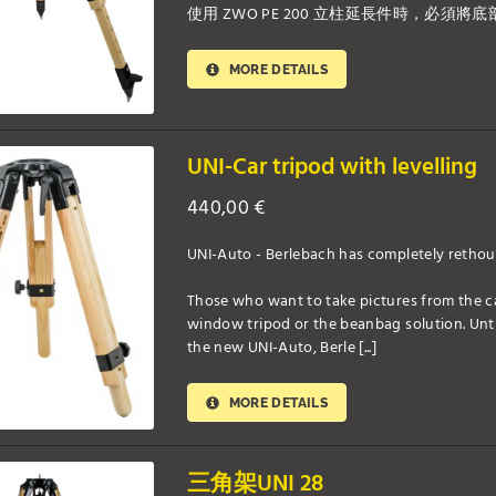
使用 ZWO PE 200 立柱延長件時，必
MORE DETAILS
UNI-Car tripod with levelling
440,00
€
UNI-Auto - Berlebach has completely rethoug
Those who want to take pictures from the car
window tripod or the beanbag solution. Until
the new UNI-Auto, Berle [...]
MORE DETAILS
三角架UNI 28