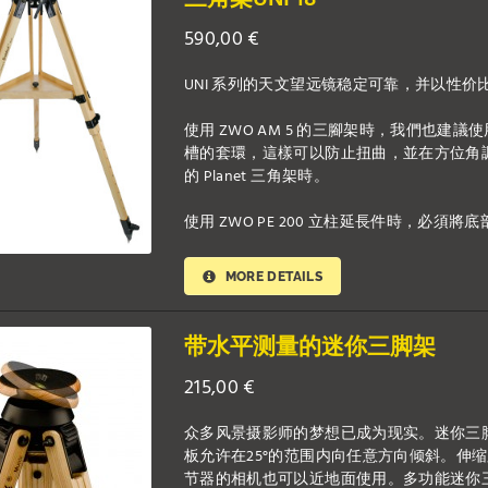
590,00
€
UNI 系列的天文望远镜稳定可靠，并以性价
使用 ZWO AM 5 的三腳架時，我們也建議使用底板
槽的套環，這樣可以防止扭曲，並在方位角
的 Planet 三角架時。
使用 ZWO PE 200 立柱延長件時，必
MORE DETAILS
带水平测量的迷你三脚架
215,00
€
众多风景摄影师的梦想已成为现实。迷你三
板允许在25°的范围内向任意方向倾斜。伸
节器的相机也可以近地面使用。多功能迷你