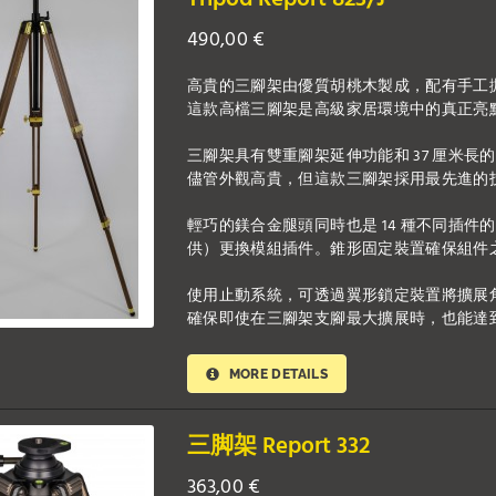
490,00
€
高貴的三腳架由優質胡桃木製成，配有手工
這款高檔三腳架是高級家居環境中的真正亮
三腳架具有雙重腳架延伸功能和 37 厘米長
儘管外觀高貴，但這款三腳架採用最先進的
輕巧的鎂合金腿頭同時也是 14 種不同插
供）更換模組插件。錐形固定裝置確保組件
使用止動系統，可透過翼形鎖定裝置將擴展角度設定
確保即使在三腳架支腳最大擴展時，也能達
MORE DETAILS
三脚架 Report 332
363,00
€