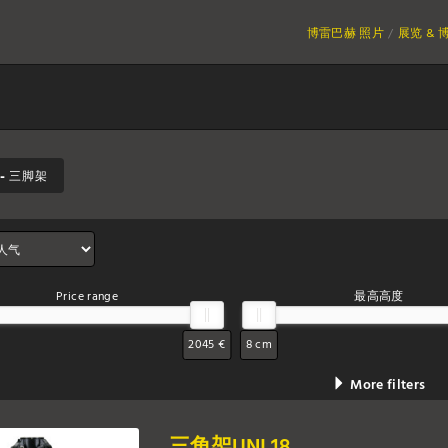
博雷巴赫 照片
展览 & 
- 三脚架
Price range
最高高度
2045 €
8 cm
More filters
三角架UNI 18