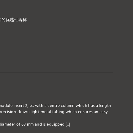
比的优越性著称
odule insert 2, i.e. with a centre column which has a length
precision-drawn light-metal tubing which ensures an easy
iameter of 68 mm and is equipped [...]