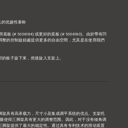
比的优越性著称
 (# 5006184) 或更好的底板 (# 5006180)。由於帶有凹
調整的控制旋鈕處提供更多的自由空間，尤其是在使用我們
須將底部的板子旋下來，然後旋入支架上。
脚架具有高承载力，尺寸小及集成调平系统的优点。支架托
缩腿使得三脚架具有更大的调整范围。因此，对于没有倾角调
三脚架提供了最大的稳定性。通过具有专利技术的滑动装置