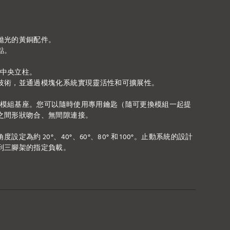
拋光的黃銅配件。
點。
的中央立柱。
技術，並通過模塊化系統實現靈活性和可擴展性。
件的模組基座。您可以隨時使用專用鑰匙（隨可更換模組一起提
之間形狀吻合、無間隙連接。
為約 20°、40°、60°、80° 和 100°。止動系統的設計
到三腳架的指定負載。