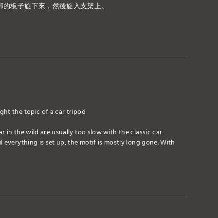
須將底部的板子旋下來，然後旋入支架上。
ht the topic of a car tripod
 in the wild are usually too slow with the classic car
 everything is set up, the motif is mostly long gone. With