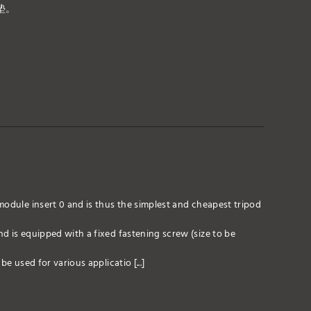
胶垫。
module insert 0 and is thus the simplest and cheapest tripod
d is equipped with a fixed fastening screw (size to be
e used for various applicatio [...]