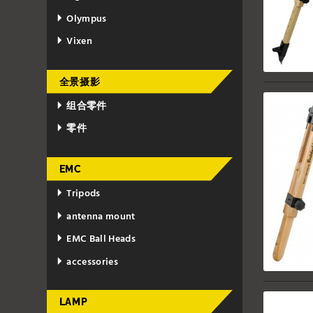
Olympus
Vixen
全景摄影
组合零件
零件
EMC
Tripods
antenna mount
EMC Ball Heads
accessories
LAMP