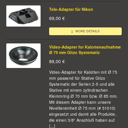
Tele-Adapter für Nikon
69,00
€
MORE DETAILS
Video-Adapter for Kalottenaufnahme
Ø 75 mm Gitzo Systematic
89,00
€
Video-Adapter für Kalotten mit Ø 75
mm passend für Stative Gitzo
Systematic der Serien 2-5 und alle
Stative mit einem zylindrischen
Klemmring Ø 70 mm bzw. Ø 85 mm.
Mit diesem Adapter kann unsere
Nivelliereinheit Ø 75 mm (# 51010)
eingesetzt und damit alle Produkte,
die einen 3/8“ Anschluß haben auf
[...]