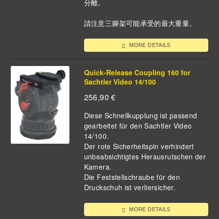
分離。
請注意三腳架可能承受的最大重量。
MORE DETAILS
Quick-Release Coupling 160 for
Sachtler Video 14/100
256,90
€
Diese Schnellkupplung ist passend
gearbeitet für den Sachtler Video
14/100.
Der rote Sicherheitspin verhindert
unbeabsichtigtes Herausrutschen der
Kamera.
Die Feststellschraube für den
Druckschuh ist verliersicher.
MORE DETAILS