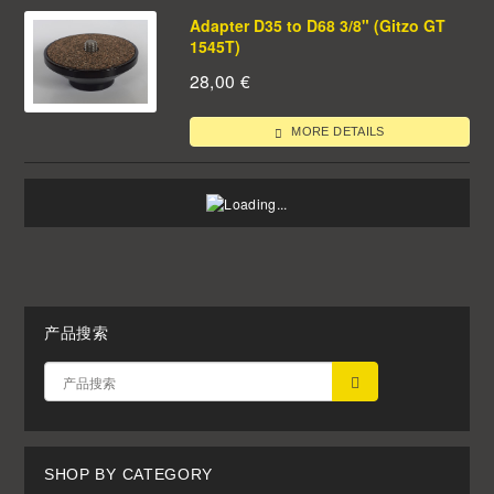
Adapter D35 to D68 3/8" (Gitzo GT
1545T)
28,00
€
MORE DETAILS
产品搜索
应用
SHOP BY CATEGORY