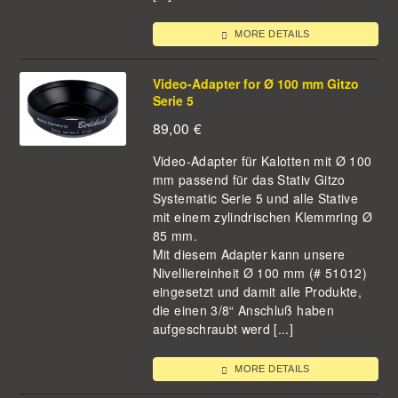
MORE DETAILS
Video-Adapter for Ø 100 mm Gitzo
Serie 5
89,00
€
Video-Adapter für Kalotten mit Ø 100
mm passend für das Stativ Gitzo
Systematic Serie 5 und alle Stative
mit einem zylindrischen Klemmring Ø
85 mm.
Mit diesem Adapter kann unsere
Nivelliereinheit Ø 100 mm (# 51012)
eingesetzt und damit alle Produkte,
die einen 3/8“ Anschluß haben
aufgeschraubt werd [...]
MORE DETAILS