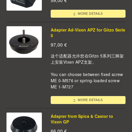
MORE DETAILS
Adapter Ad-Vixen APZ for Gitzo Serie
5
97,00
€
这个适配器允许您在Gitzo 5系列三脚架
上安装Vixen APZ支架。
You can choose between fixed screw
ME 0-M576 or spring-loaded screw
ME 1-M727
MORE DETAILS
Adapter from Spica & Castor to
Vixen GP
66,00
€